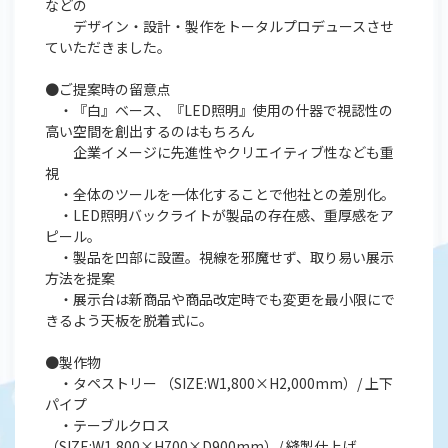
などの
デザイン・設計・製作をトータルプロデュースさせ
ていただきました。
●ご提案時の留意点
・『白』ベース、『LED照明』使用の什器で視認性の
高い空間を創出するのはもちろん
企業イメージに先進性やクリエイティブ性なども重
視
・全体のツールを一体化することで他社との差別化。
・LED照明バックライトが製品の存在感、重厚感をア
ピール。
・製品を凹部に設置。視線を邪魔せず、取り易い展示
方法を提案
・展示台は新商品や商品改定時でも変更を最小限にで
きるよう天板を脱着式に。
●製作物
・タペストリー （SIZE:W1,800×H2,000mm）/ 上下
パイプ
・テーブルクロス
（SIZE:W1,800×H700×D900mm）/ 縫製仕上げ