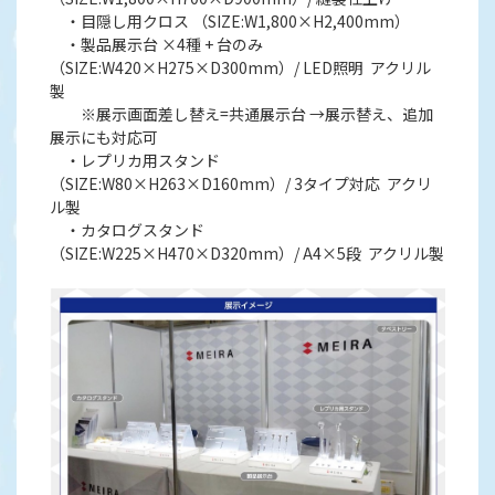
・目隠し用クロス （SIZE:W1,800×H2,400mm）
・製品展示台 ×4種 + 台のみ
（SIZE:W420×H275×D300mm）/ LED照明 アクリル
製
※展示画面差し替え=共通展示台 →展示替え、追加
展示にも対応可
・レプリカ用スタンド
（SIZE:W80×H263×D160mm）/ 3タイプ対応 アクリ
ル製
・カタログスタンド
（SIZE:W225×H470×D320mm）/ A4×5段 アクリル製